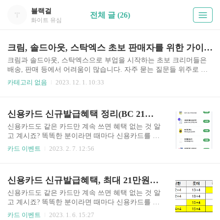
블랙걸
전체 글 (26)
화이트 유심
크림, 솔드아웃, 스탁엑스 초보 판매자를 위한 가이드 #1(배송, 합배송)
크림과 솔드아웃, 스탁엑스으로 부업을 시작하는 초보 크리머들은
배송, 판매 등에서 어려움이 많습니다. 자주 묻는 질문들 위주로 정
리했으니 크리머 활동에 도움이 되셨으면 좋겠습니다. 1. 크림/솔드
카테고리 없음
2023. 12. 1. 10:33
아웃/스탁엑스에서 판매후 배송방법 Q : 합배송이 가능한가요? 합배
송은 한 박스에 여러개의 상품을 넣어서 보내는 것을 의미합니다. 일
반적으로 택배비 절약을 위해서 합배송을 하고 있습니다. Q : 택배발
신용카드 신규발급혜택 정리(BC 21만, 국민 19.5만, 신한 18만, 하나 19.5만)
송은 어디로 하나요? 편의점택배로 보내시면 됩니다. 세븐일레븐 택
배가 3200원(20kg까지)으로 제일 저렴하고 더 저렴한 곳은 택배파인
신용카드도 같은 카드만 계속 쓰면 혜택 없는 것 알
더, 파스토셀프 등에서 보내면 GS25, CU 편의점 택배도 할인받아 보
고 계시죠? 똑똑한 분이라면 때마다 신용카드를 갈
낼 수 있습니다. - 세븐일레븐 택배 : 2,890원(택배파인더 예약시 20k
아타고 신용카드 신규발급혜택을 놓지지 않는데
카드 이벤트
2023. 2. 7. 12:56
g까지) *세븐일레븐은 모든 점포..
요. 이번에는 BC카드처럼 최대 21만원까지 혜택을
주는 이벤트가 있어 자세히 소개해드리려고 합니
다. 신용카드 발급을 하시려고 했던 분이라면 놓치
신용카드 신규발급혜택, 최대 21만원 받으려면?
지 말고 꼭 최대 혜택 받아가세요. [[목차]] 1. 신용
카드 신규발급 최고 혜택은? 신용카드 발급혜택 정
신용카드도 같은 카드만 계속 쓰면 혜택 없는 것 알
리 하나 신한 롯데 국민 우리 삼성 BC카드 카카오
고 계시죠? 똑똑한 분이라면 때마다 신용카드를 갈
페이 19.5만원 18만원 17만원 18.5만원 15만원 15.5
아타고 신용카드 신규발급혜택을 놓지지 않는데
카드 이벤트
2023. 1. 6. 15:27
만원 21만원 네이버페이 18만원 18만원 17만원 19.